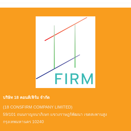
บริษัท 18 คอนส์เฟิร์ม จำกัด
(18 CONSFIRM COMPANY LIMITED)
59/101 ถนนกาญจนาภิเษก แขวงราษฎร์พัฒนา เขตสะพานสูง
กรุงเทพมหานคร 10240