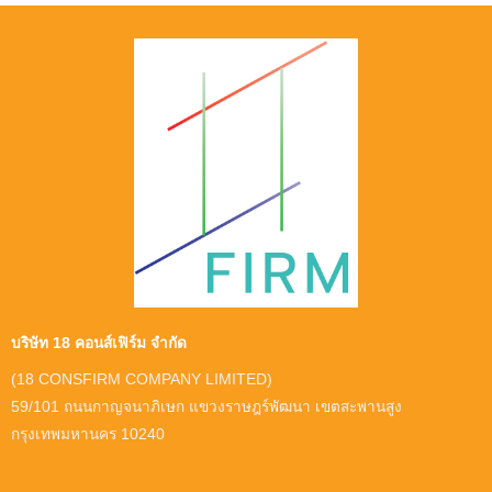
บริษัท 18 คอนส์เฟิร์ม จำกัด
(18 CONSFIRM COMPANY LIMITED)
59/101 ถนนกาญจนาภิเษก แขวงราษฎร์พัฒนา เขตสะพานสูง
กรุงเทพมหานคร 10240