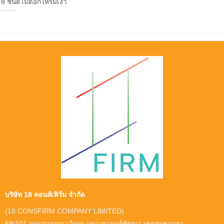
8 ชนิดไม้ดอกให้ร่มเงา
บริษัท 18 คอนส์เฟิร์ม จำกัด
(18 CONSFIRM COMPANY LIMITED)
59/101 ถนนกาญจนาภิเษก แขวงราษฎร์พัฒนา เขตสะพานสูง