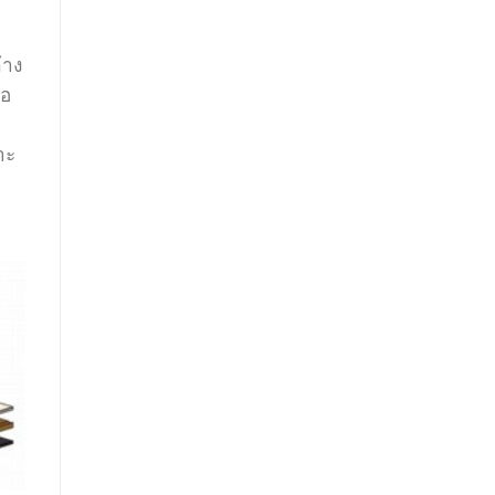
้าง
ือ
าะ