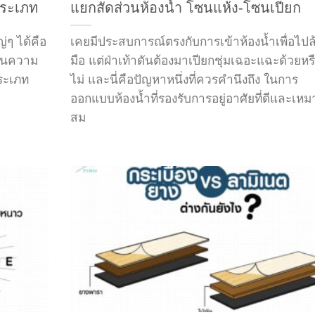
ประเภท
แยกสัดส่วนห้องน้ำ โซนแห้ง-โซนเปียก
ๆ ได้คือ
เคยมีประสบการณ์ตรงกับการเข้าห้องน้ำเพื่อไปล
ันความ
มือ แต่ฝ่าเท้าดันต้องมาเปียกชุ่มเฉอะแฉะด้วยหร
ระเภท
ไม่ และนี่คือปัญหาหนึ่งที่ควรคำนึงถึง ในการ
ออกแบบห้องน้ำที่รองรับการอยู่อาศัยที่ดีและเหม
สม