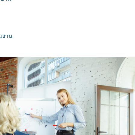
จบงาน