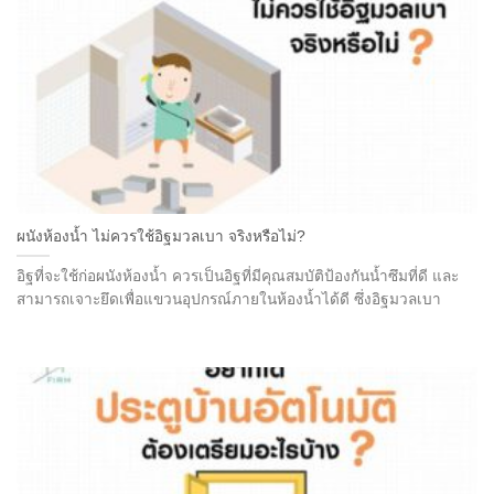
ผนังห้องน้ำ ไม่ควรใช้อิฐมวลเบา จริงหรือไม่?
อิฐที่จะใช้ก่อผนังห้องน้ำ ควรเป็นอิฐที่มีคุณสมบัติป้องกันน้ำซึมที่ดี และ
สามารถเจาะยึดเพื่อแขวนอุปกรณ์ภายในห้องน้ำได้ดี ซึ่งอิฐมวลเบา